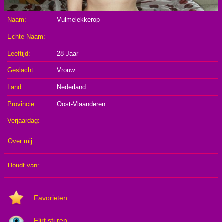
Zeeland
Naam:
Vulmelekkerop
Zuid-
Holland
Echte Naam:
Vlaams
Leeftijd:
28 Jaar
Antwerpen
Limburg
Geslacht:
Vrouw
Oost-
Land:
Nederland
Vlaanderen
Vlaams-
Brabant
Provincie:
Oost-Vlaanderen
West-
Vlaanderen
Per
Verjaardag:
groep
Over mij:
Rijpe
Meiden
Lolita
Houdt van:
Meiden
Per
leeftijd
Favorieten
18-
26
27-
Jaar
Flirt sturen
33