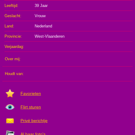
Leeftijd:
39 Jaar
Zeeland
Zuid-
Geslacht:
Vrouw
Holland
Vlaams
Land:
Nederland
Antwerpen
Provincie:
West-Vlaanderen
Limburg
Verjaardag:
Oost-
Vlaanderen
Vlaams-
Over mij:
Brabant
West-
Vlaanderen
Per
Houdt van:
groep
Rijpe
Favorieten
Meiden
Lolita
Meiden
Per
Flirt sturen
leeftijd
Privé berichtje
18-
26
27-
Jaar
Al haar foto's
33